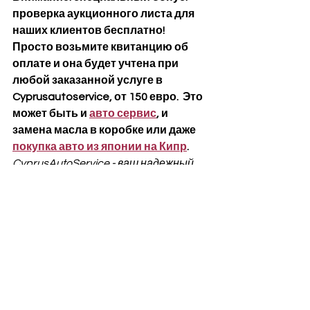
проверка аукционного листа для 
наших клиентов бесплатно! 
Просто возьмите квитанцию об 
оплате и она будет учтена при 
любой заказанной услуге в 
Cyprusautoservice, от 150 евро.  Это 
может быть и 
авто сервис
, и 
замена масла в коробке или даже 
покупка авто из японии на Кипр
.
CyprusAutoService - ваш надежный 
партнер в мире японских 
автомобилей на Кипре! 🇨🇾🚗
Полезная информация:
реколлы на кипре
снижение налогов на авто на кипре в 
2025? спойлер?
Аренда авто с выкупом