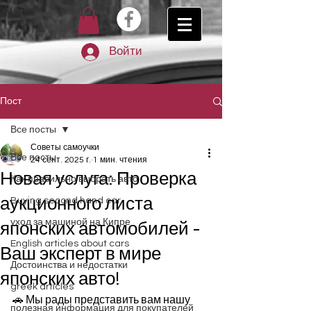
Войти
Пост
Все посты
Советы самоучки
Все посты
24 сент. 2025 г.
1 мин. чтения
Новая услуга: Проверка
Как правильно выбрать авто
аукционного листа
Buying second hand car
уход за машиной на Кипре
японских автомобилей -
English articles about cars
Ваш эксперт в мире
Достоинства и недостатки
японских авто!
greek articles
🚗 Мы рады представить вам нашу 
полезная информация для покупателей