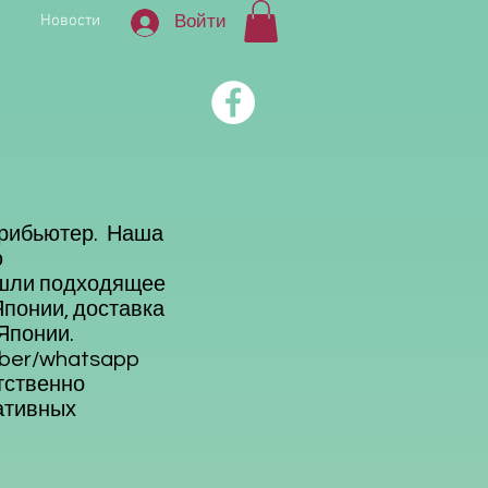
Новости
Войти
трибьютер. Наша
ю
ашли подходящее
Японии, доставка
Японии.
iber/whatsapp
тственно
ативных