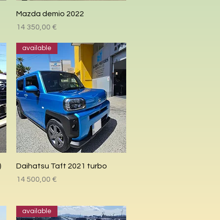
Быстрый просмотр
Mazda demio 2022
Цена
14 350,00 €
available
Быстрый просмотр
)
Daihatsu Taft 2021 turbo
Цена
14 500,00 €
available