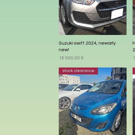
Быстрый просмотр
Suzuki swift 2024, newarly
N
new!
Цена
16 500,00 €
1
stock clearance