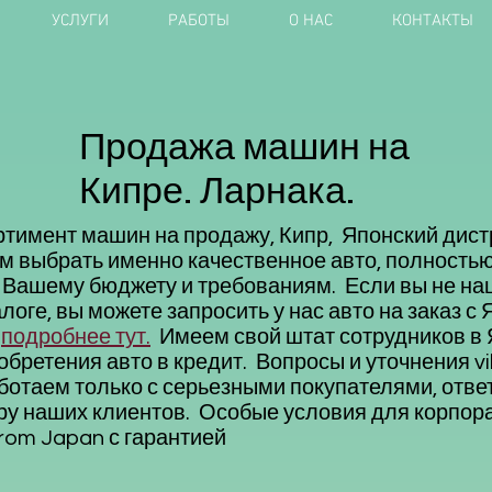
УСЛУГИ
РАБОТЫ
О НАС
КОНТАКТЫ
Продажа машин на
Кипре. Ларнака.
тимент машин на продажу, Кипр, Японский дис
ам выбрать именно качественное авто, полность
 Вашему бюджету и требованиям. Если вы не н
логе, вы можете запросить у нас авто на заказ с 
,
подробнее тут.
Имеем свой штат сотрудников в 
бретения авто в кредит. Вопросы и уточнения v
отаем только с серьезными покупателями, отве
ру наших клиентов. Особые условия для корпор
from Japan с гарантией