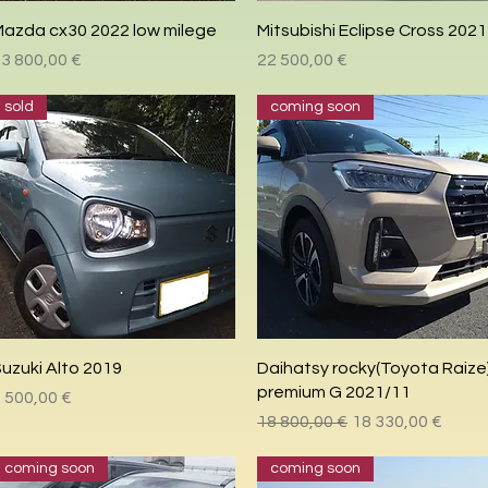
Быстрый просмотр
Быстрый просмотр
azda cx30 2022 low milege
Mitsubishi Eclipse Cross 2021
Цена
Цена
3 800,00 €
22 500,00 €
sold
coming soon
Быстрый просмотр
Быстрый просмотр
uzuki Alto 2019
Daihatsy rocky(Toyota Raize
premium G 2021/11
Цена
 500,00 €
Обычная цена
Цена со скидкой
18 800,00 €
18 330,00 €
coming soon
coming soon