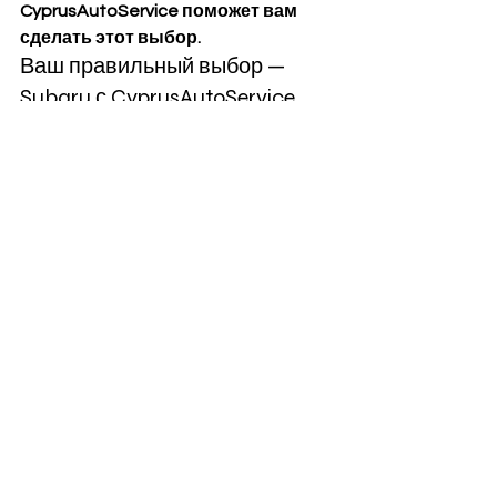
CyprusAutoService поможет вам 
сделать этот выбор.
Ваш правильный выбор — 
Subaru с CyprusAutoService
Становясь владельцем Subaru, вы 
становитесь частью уникальной 
группы людей, которые ценят 
комфорт, безопасность и 
исключительность в каждом 
километре. А с CyprusAutoService 
этот путь будет ещё более приятным и 
доступным.
Если вы хотите стать тем, кто 
выделяется на дорогах Кипра, 
Subaru 
— это ваш выбор
. Мы уверены, что 
вы оцените все преимущества этого 
автомобиля и никогда не пожалеете о 
своём решении. Мы всегда рады 