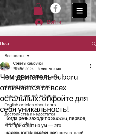
Войти
Пост
Все посты
Советы самоучки
Все посты
19 окт. 2024 г.
3 мин. чтения
Чем двигатель Subaru
Как правильно выбрать авто
отличается от всех
Buying second hand car
уход за машиной на Кипре
остальных: откройте для
English articles about cars
себя уникальность!
Достоинства и недостатки
Когда речь заходит о Subaru, первое, 
greek articles
что приходит на ум — это 
надежность, особенная 
полезная информация для покупателей