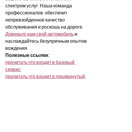
спектром услуг. Наша команда 
профессионалов  обеспечит 
непревзойденное качество 
обслуживания и роскошь на дороге.  
Доверьте нам свой автомобиль
 и 
наслаждайтесь безупречным опытом  
вождения.
Полезные ссылки:
прочитать что входит в базовый 
сервис
прочитать что входит в продвинутый 
сервис 
#VIPавтосервис #обслуживаниеВИП #автосервисКипр #заменамасла #проверкасистем #чисткаСалона #полировк
уход за машиной на Кипре
полезная информация для покупателей