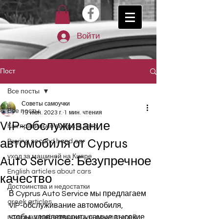
Войти
Пост
Все посты
Советы самоучки
Все посты
19 июн. 2023 г.
1 мин. чтения
VIP-обслуживание
Как правильно выбрать авто
автомобиля от Cyprus
Buying second hand car
уход за машиной на Кипре
Auto Service: Безупречное
English articles about cars
качество
Достоинства и недостатки
В Cyprus Auto Service мы предлагаем 
greek articles
VIP-обслуживание автомобиля, 
чтобы  удовлетворить самые высокие 
полезная информация для покупателей