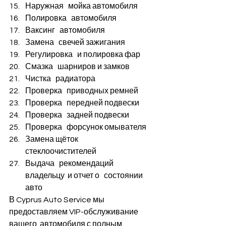
Наружная   мойка автомобиля
Полировка   автомобиля
Ваксинг   автомобиля
Замена   свечей зажигания
Регулировка   и полировка фар
Смазка   шарниров и замков 
Чистка   радиатора
Проверка   приводных ремней
Проверка   передней подвески
Проверка   задней подвески
Проверка   форсунок омывателя
Замена щёток   
стеклоочистителей
Выдача   рекомендаций 
владельцу  и отчет о   состоянии 
авто
В Cyprus Auto Service мы 
предоставляем VIP-обслуживание 
вашего  автомобиля с полным 