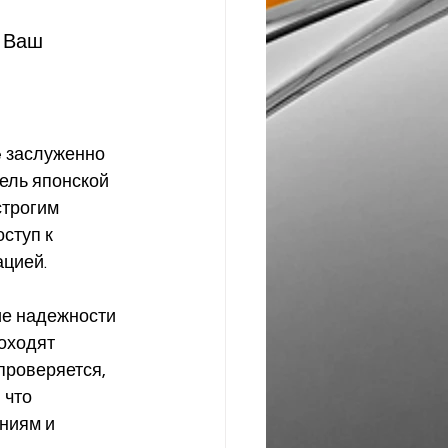
 Ваш 
e заслуженно 
ель японской 
трогим 
ступ к 
ацией.
ие надежности 
оходят 
проверяется, 
 что 
ниям и 