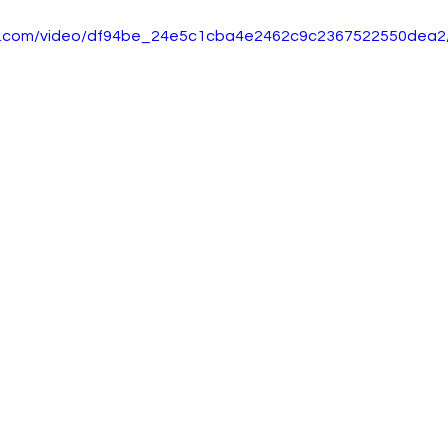
tic.com/video/df94be_24e5c1cba4e2462c9c2367522550dea2/