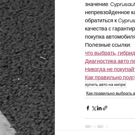
значение. Cyprusau
непревзойденное ка
обратиться к Cypru
качества с гаранти
покупка автомобиля
Полезные ссылки:
что выбрать, гибрид
Диагностика авто п
Никогда не покупайт
Как правильно подг
купить авто на кипре
Как правильно выбрать 