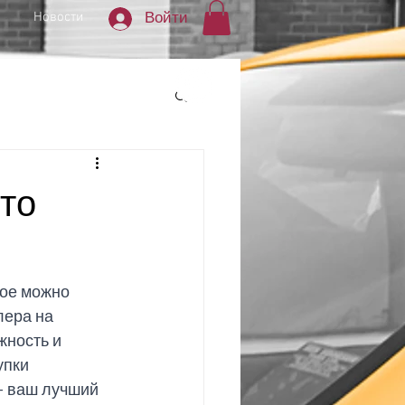
Новости
Войти
ция для покупателей
это
рое можно 
лера на 
жность и 
пки 
- ваш лучший 