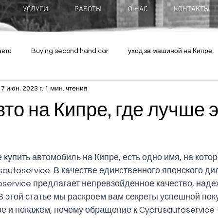
УСЛУГИ
РАБОТЫ
О НАС
КОНТАКТЫ
авто
Buying second hand car
уход за машиной на Кипре
17 июн. 2023 г.
1 мин. чтения
стоинства и недостатки
greek articles
полезная информа
вто на Кипре, где лучше 
 купить автомобиль на Кипре, есть одно имя, на кото
sautoservice. В качестве единственного японского ди
oservice предлагает непревзойденное качество, наде
 этой статье мы раскроем вам секреты успешной поку
е и покажем, почему обращение к Cyprusautoservice 