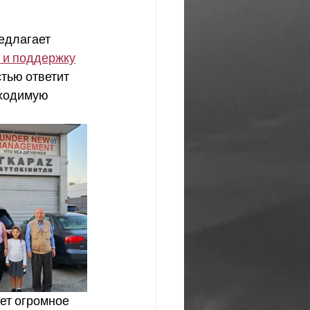
едлагает 
 и поддержку
тью ответит 
бходимую 
ет огромное 