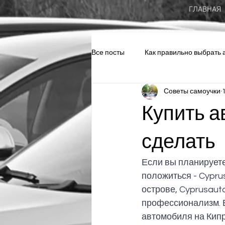
ГЛАВНАЯ
Все посты
Как правильно выбрать 
Советы самоучки
English articles about cars
До
Купить а
сделать
Если вы планируете
положиться - Cypru
острове, Cyprusaut
профессионализм. В
автомобиля на Кипр